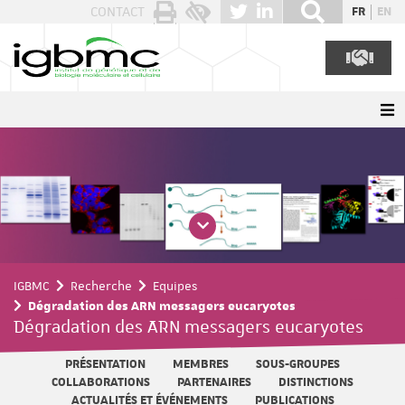
Panneau de gestion des cookies
CONTACT
FR
EN
IGBMC
Recherche
Equipes
Dégradation des ARN messagers eucaryotes
Dégradation des ARN messagers eucaryotes
PRÉSENTATION
MEMBRES
SOUS-GROUPES
COLLABORATIONS
PARTENAIRES
DISTINCTIONS
ACTUALITÉS ET ÉVÉNEMENTS
PUBLICATIONS