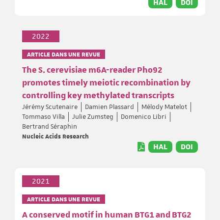
HAL
DOI
2022
ARTICLE DANS UNE REVUE
The S. cerevisiae m6A-reader Pho92
promotes timely meiotic recombination by
controlling key methylated transcripts
Jérémy Scutenaire
Damien Plassard
Mélody Matelot
Tommaso Villa
Julie Zumsteg
Domenico Libri
Bertrand Séraphin
Nucleic Acids Research
HAL
DOI
2021
ARTICLE DANS UNE REVUE
A conserved motif in human BTG1 and BTG2