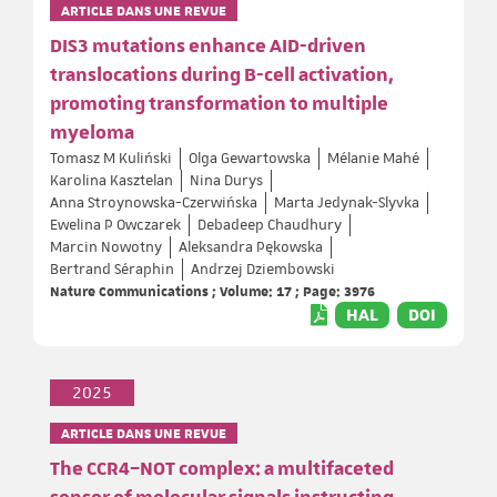
ARTICLE DANS UNE REVUE
DIS3 mutations enhance AID-driven
translocations during B-cell activation,
promoting transformation to multiple
myeloma
Tomasz M Kuliński
Olga Gewartowska
Mélanie Mahé
Karolina Kasztelan
Nina Durys
Anna Stroynowska-Czerwińska
Marta Jedynak-Slyvka
Ewelina P Owczarek
Debadeep Chaudhury
Marcin Nowotny
Aleksandra Pękowska
Bertrand Séraphin
Andrzej Dziembowski
Nature Communications ; Volume: 17 ; Page: 3976
HAL
DOI
2025
ARTICLE DANS UNE REVUE
The CCR4–NOT complex: a multifaceted