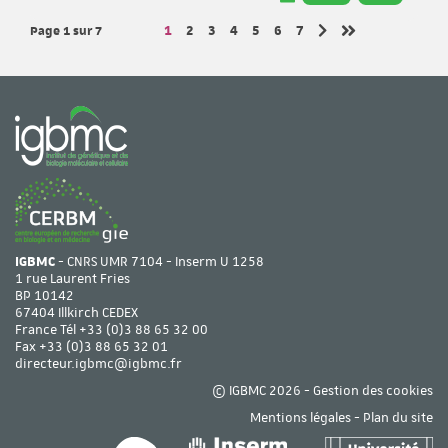
Page 1
sur 7
Page
Page
Page
Page
Page
Page
Page
1
2
3
4
5
6
7
Page suivante
Dernière page
IGBMC
- CNRS UMR 7104 - Inserm U 1258
1 rue Laurent Fries
BP 10142
67404 Illkirch CEDEX
France Tél
+33 (0)3 88 65 32 00
Fax +33 (0)3 88 65 32 01
directeur.igbmc@igbmc.fr
© IGBMC 2026 -
Gestion des cookies
Mentions légales
-
Plan du site