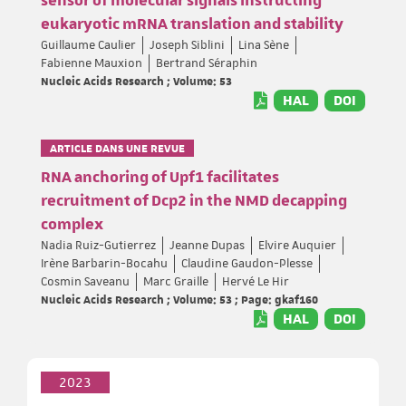
sensor of molecular signals instructing
eukaryotic mRNA translation and stability
Guillaume Caulier
Joseph Siblini
Lina Sène
Fabienne Mauxion
Bertrand Séraphin
Nucleic Acids Research ; Volume: 53
HAL
DOI
ARTICLE DANS UNE REVUE
RNA anchoring of Upf1 facilitates
recruitment of Dcp2 in the NMD decapping
complex
Nadia Ruiz-Gutierrez
Jeanne Dupas
Elvire Auquier
Irène Barbarin-Bocahu
Claudine Gaudon-Plesse
Cosmin Saveanu
Marc Graille
Hervé Le Hir
Nucleic Acids Research ; Volume: 53 ; Page: gkaf160
HAL
DOI
2023