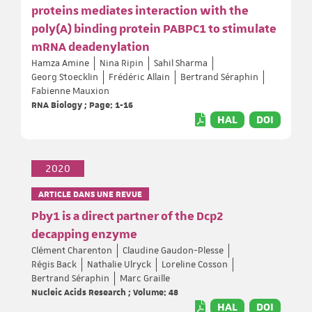
proteins mediates interaction with the
poly(A) binding protein PABPC1 to stimulate
mRNA deadenylation
Hamza Amine
Nina Ripin
Sahil Sharma
Georg Stoecklin
Frédéric Allain
Bertrand Séraphin
Fabienne Mauxion
RNA Biology ; Page: 1-16
HAL
DOI
2020
ARTICLE DANS UNE REVUE
Pby1 is a direct partner of the Dcp2
decapping enzyme
Clément Charenton
Claudine Gaudon-Plesse
Régis Back
Nathalie Ulryck
Loreline Cosson
Bertrand Séraphin
Marc Graille
Nucleic Acids Research ; Volume: 48
HAL
DOI