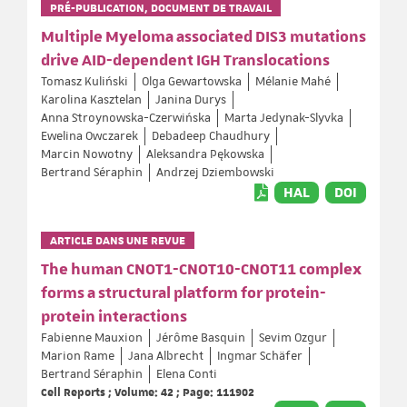
PRÉ-PUBLICATION, DOCUMENT DE TRAVAIL
Multiple Myeloma associated DIS3 mutations
drive AID-dependent IGH Translocations
Tomasz Kuliński
Olga Gewartowska
Mélanie Mahé
Karolina Kasztelan
Janina Durys
Anna Stroynowska-Czerwińska
Marta Jedynak-Slyvka
Ewelina Owczarek
Debadeep Chaudhury
Marcin Nowotny
Aleksandra Pękowska
Bertrand Séraphin
Andrzej Dziembowski
HAL
DOI
ARTICLE DANS UNE REVUE
The human CNOT1-CNOT10-CNOT11 complex
forms a structural platform for protein-
protein interactions
Fabienne Mauxion
Jérôme Basquin
Sevim Ozgur
Marion Rame
Jana Albrecht
Ingmar Schäfer
Bertrand Séraphin
Elena Conti
Cell Reports ; Volume: 42 ; Page: 111902