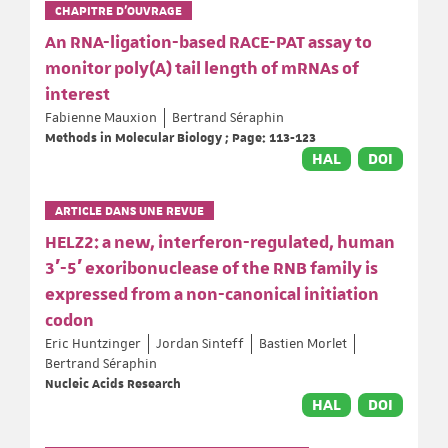
CHAPITRE D’OUVRAGE
An RNA-ligation-based RACE-PAT assay to
monitor poly(A) tail length of mRNAs of
interest
Fabienne Mauxion
Bertrand Séraphin
Methods in Molecular Biology ; Page: 113-123
HAL
DOI
ARTICLE DANS UNE REVUE
HELZ2: a new, interferon-regulated, human
3′-5′ exoribonuclease of the RNB family is
expressed from a non-canonical initiation
codon
Eric Huntzinger
Jordan Sinteff
Bastien Morlet
Bertrand Séraphin
Nucleic Acids Research
HAL
DOI