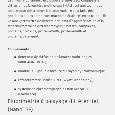
La chromatographie d'exclusion stérique (SEC) couplée à la
diffusion de la lumière multi-angle (MALS) est une technique
simple pour déterminer la masse molaire et la taille des
protéines et des complexes macromoléculaires en solution. Elle
va ainsi permettre de déterminer l’état d’oligomérisation et la
stoechiométrie de différents types d’hétéro-complexes,
protéine/protéine, protéine/ADN, protéine/ARN et
protéine/détergent.
Equipements :
détecteur de diffusion de lumière multi-angles
miniDAWN TREOS ;
module QELS pour la mesure du rayon hydrodynamique ;
réfractomètre Optilab T-rEX (Wyatt Technology) ;
système de chromatographie Ettan MicroLC (GE
Healthcare).
Fluorimétrie à balayage différentiel
(NanoDSF)