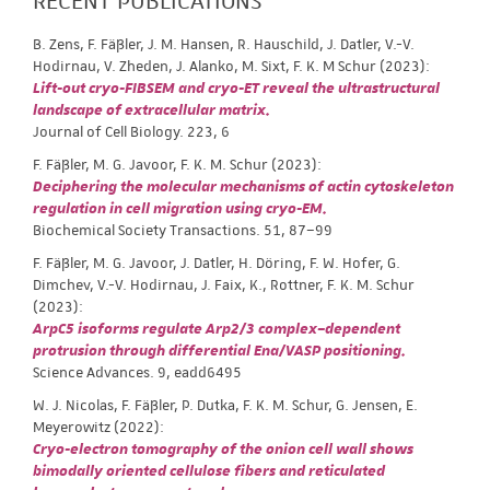
B. Zens, F. Fäßler, J. M. Hansen, R. Hauschild, J. Datler, V.-V.
Hodirnau, V. Zheden, J. Alanko, M. Sixt, F. K. M Schur (2023):
Lift-out cryo-FIBSEM and cryo-ET reveal the ultrastructural
landscape of extracellular matrix.
Journal of Cell Biology. 223, 6
F. Fäßler, M. G. Javoor, F. K. M. Schur (2023):
Deciphering the molecular mechanisms of actin cytoskeleton
regulation in cell migration using cryo-EM.
Biochemical Society Transactions. 51, 87–99
F. Fäßler, M. G. Javoor, J. Datler, H. Döring, F. W. Hofer, G.
Dimchev, V.-V. Hodirnau, J. Faix, K., Rottner, F. K. M. Schur
(2023):
ArpC5 isoforms regulate Arp2/3 complex–dependent
protrusion through differential Ena/VASP positioning.
Science Advances. 9, eadd6495
W. J. Nicolas, F. Fäßler, P. Dutka, F. K. M. Schur, G. Jensen, E.
Meyerowitz (2022):
Cryo-electron tomography of the onion cell wall shows
bimodally oriented cellulose fibers and reticulated