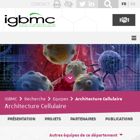
Panneau de gestion des cookies
CONTACT
FR
EN
IGBMC
Recherche
Equipes
Architecture Cellulaire
Architecture Cellulaire
PRÉSENTATION
PROJETS
PARTENAIRES
PUBLICATIONS
Autres équipes de ce département