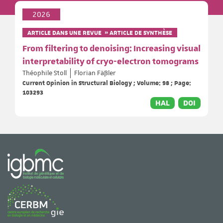
2026
ARTICLE DANS UNE REVUE » ARTICLE DE SYNTHÈSE
From filtering to denoising: Increasing visual
interpretability of cryo-electron tomograms
Théophile Stoll
Florian Fäßler
Current Opinion in Structural Biology ; Volume: 98 ; Page:
103293
HAL
DOI