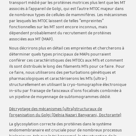
transport médié par les protéines motrices plus lent que les MT
associés à l'appareil de Golgi, qui est l'autre MTOC majeur dans
de nombreux types de cellules de mammifères. Les mécanismes
par lesquels les MTOC laissent de telles "empreintes"
fonctionnelles sur les MT sont encore inconnus, mais
dépendent probablement du recrutement de protéines
associées aux MT (MAP).
Nous décrirons plus en détail ces empreintes et chercherons à
déterminer quels types principaux de MAPs pourraient
conférer ces caractéristiques des MTOCs aux MTs et comment
ils sont distribués le long des filaments MTs pour ce faire. Pour
ce faire, nous utiliserons des perturbations génétiques et
pharmacologiques et caractériserons les MTs (ultra-)
structurellement en utilisant la cryo-tomographie électronique
in-situ par fraisage de faisceaux d'ions focalisés combinée à
un pipeline de moyennage de subtomogrammes dédié.
Décryptage des mécanismes (ultra)structuraux de
l'organisation du Golgi (Delnia Nazari Banyarani, Doctorante)
La glycosylation correcte des protéines dans le système
endomembranaire est cruciale pour de nombreux processus