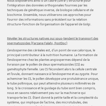
Nous disposerons ainsi d'un cadre (ultra-) structurel pour
l'intégration des données orthogonales fournies par les
techniques de génétique inverse, de biologie cellulaire et de
biochimie. Ensemble, nous utiliserons ces approches pour
fournir des informations sans précédent sur la relation
structure-fonction de l'organisation de l'appareil de Golgi.
Révéler les structures natives qui sous-tendent le transport des
spermatozoïdes (Farzane Falahi, PostDoc)
L'endosperme des céréales est, d'un point de vue calorique, le
principal contributeur à la nutrition humaine. La formation de
l'endosperme chez les plantes angiospermes dépend de la
livraison par le pollen de deux spermatozoïdes (CS) au
gamétophyte femelle. Les CS fécondent alors la cellule centrale
et l'ovule, donnant naissance à l'endosperme et au zygote. Pour
acheminer les CS, le pollen développe une protubérance unique,
le tube pollinique, qui peut atteindre plusieurs millimètres de
long. Si la croissance et le guidage du tube sont bien compris,
nous en savons relativement peu sur la machinerie qui
transporte les CS. Étant donné la petite taille et la complexité du
système, qui implique de l'actine, des microtubules, des