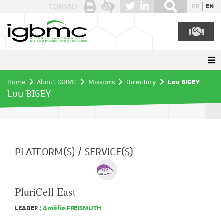
Cookies management panel
CONTACT
FR
EN
Home
About IGBMC
Missions
Directory
Lou BIGEY
Lou BIGEY
PLATFORM(S) / SERVICE(S)
PluriCell East
LEADER :
Amélie FREISMUTH