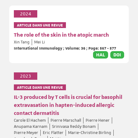
2024
ARTICLE DANS UNE REVUE
The role of the skin in the atopic march
Xin Tang
Mei Li
International Immunology ; Volume: 36 ; Page: 567 - 577
HAL
DOI
2023
ARTICLE DANS UNE REVUE
IL-3 produced by T cells is crucial for basophil
extravasation in hapten-induced allergic
contact dermatitis
Carole El Hachem
Pierre Marschall
Pierre Hener
Anupama Karnam
Srinivasa Reddy Bonam
Pierre Meyer
Eric Flatter
Marie-Christine Birling