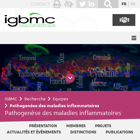
Panneau de gestion des cookies
CONTACT
FR
EN
IGBMC
Recherche
Equipes
Pathogenèse des maladies inflammatoires
Pathogenèse des maladies inflammatoires
PRÉSENTATION
MEMBRES
PROJETS
ACTUALITÉS ET ÉVÉNEMENTS
DISTINCTIONS
PUBLICATIONS