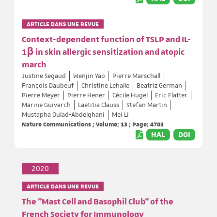
ARTICLE DANS UNE REVUE
Context-dependent function of TSLP and IL-
1β in skin allergic sensitization and atopic
march
Justine Segaud
Wenjin Yao
Pierre Marschall
François Daubeuf
Christine Lehalle
Beatriz German
Pierre Meyer
Pierre Hener
Cécile Hugel
Eric Flatter
Marine Guivarch
Laetitia Clauss
Stefan Martin
Mustapha Oulad-Abdelghani
Mei Li
Nature Communications ; Volume: 13 ; Page: 4703
HAL
DOI
2020
ARTICLE DANS UNE REVUE
The "Mast Cell and Basophil Club" of the
French Society for Immunology