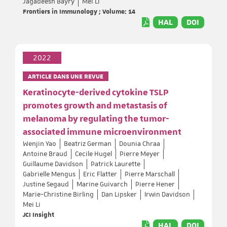
Jagadeesh Bayry
Mei Li
Frontiers in Immunology ; Volume: 14
HAL
DOI
2022
ARTICLE DANS UNE REVUE
Keratinocyte-derived cytokine TSLP
promotes growth and metastasis of
melanoma by regulating the tumor-
associated immune microenvironment
Wenjin Yao
Beatriz German
Dounia Chraa
Antoine Braud
Cecile Hugel
Pierre Meyer
Guillaume Davidson
Patrick Laurette
Gabrielle Mengus
Eric Flatter
Pierre Marschall
Justine Segaud
Marine Guivarch
Pierre Hener
Marie-Christine Birling
Dan Lipsker
Irwin Davidson
Mei Li
JCI Insight
HAL
DOI