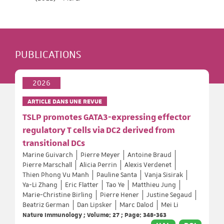
PUBLICATIONS
2026
ARTICLE DANS UNE REVUE
TSLP promotes GATA3-expressing effector
regulatory T cells via DC2 derived from
transitional DCs
Marine Guivarch
Pierre Meyer
Antoine Braud
Pierre Marschall
Alicia Perrin
Alexis Verdenet
Thien Phong Vu Manh
Pauline Santa
Vanja Sisirak
Ya-Li Zhang
Eric Flatter
Tao Ye
Matthieu Jung
Marie-Christine Birling
Pierre Hener
Justine Segaud
Beatriz German
Dan Lipsker
Marc Dalod
Mei Li
Nature Immunology ; Volume: 27 ; Page: 348-363