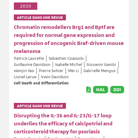
2019
ARTICLE DANS UNE REVUE
Chromatin remodellers Brg1 and Bptf are
required for normal gene expression and
progression of oncogenic Braf-driven mouse
melanoma
Patrick Laurette
Sebastien Coassolo
Guillaume Davidson
Isabelle Michel
Giovanni Gambi
Wenjin Yao
Pierre Sohier
Mei Li
Gabrielle Mengus
Lionel Larue
Irwin Davidson
Cell Death and Differentiation
HAL
DOI
ARTICLE DANS UNE REVUE
Disrupting the IL-36 and IL-23/IL-17 loop
underlies the efficacy of calcipotriol and
corticosteroid therapy for psoriasis