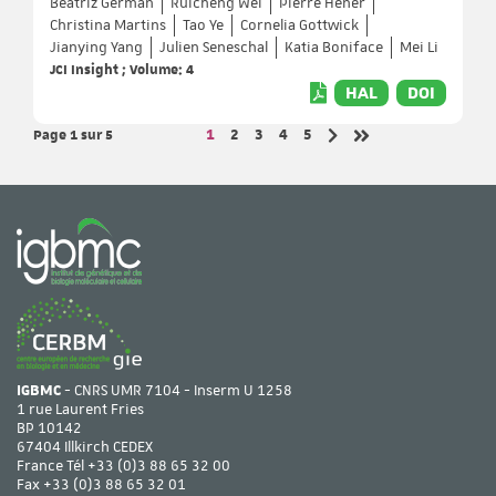
Beatriz Germán
Ruicheng Wei
Pierre Hener
Christina Martins
Tao Ye
Cornelia Gottwick
Jianying Yang
Julien Seneschal
Katia Boniface
Mei Li
JCI Insight ; Volume: 4
HAL
DOI
Page 1
sur 5
Page
Page
Page
Page
Page
1
2
3
4
5
Page suivante
Dernière page
IGBMC
- CNRS UMR 7104 - Inserm U 1258
1 rue Laurent Fries
BP 10142
67404 Illkirch CEDEX
France Tél
+33 (0)3 88 65 32 00
Fax +33 (0)3 88 65 32 01