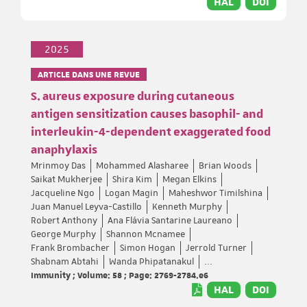
HAL
DOI
2025
ARTICLE DANS UNE REVUE
S. aureus exposure during cutaneous
antigen sensitization causes basophil- and
interleukin-4-dependent exaggerated food
anaphylaxis
Mrinmoy Das
Mohammed Alasharee
Brian Woods
Saikat Mukherjee
Shira Kim
Megan Elkins
Jacqueline Ngo
Logan Magin
Maheshwor Timilshina
Juan Manuel Leyva-Castillo
Kenneth Murphy
Robert Anthony
Ana Flávia Santarine Laureano
George Murphy
Shannon Mcnamee
Frank Brombacher
Simon Hogan
Jerrold Turner
Shabnam Abtahi
Wanda Phipatanakul
...
Immunity ; Volume: 58 ; Page: 2769-2784.e6
HAL
DOI