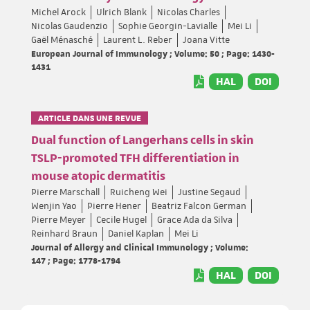
Michel Arock
Ulrich Blank
Nicolas Charles
Nicolas Gaudenzio
Sophie Georgin-Lavialle
Mei Li
Gaël Ménasché
Laurent L. Reber
Joana Vitte
European Journal of Immunology ; Volume: 50 ; Page: 1430-
1431
HAL
DOI
ARTICLE DANS UNE REVUE
Dual function of Langerhans cells in skin
TSLP-promoted TFH differentiation in
mouse atopic dermatitis
Pierre Marschall
Ruicheng Wei
Justine Segaud
Wenjin Yao
Pierre Hener
Beatriz Falcon German
Pierre Meyer
Cecile Hugel
Grace Ada da Silva
Reinhard Braun
Daniel Kaplan
Mei Li
Journal of Allergy and Clinical Immunology ; Volume:
147 ; Page: 1778-1794
HAL
DOI