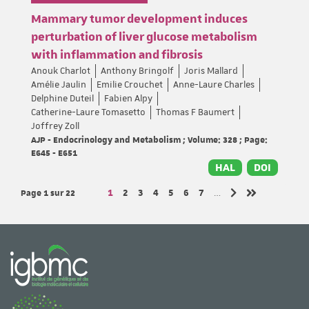
Mammary tumor development induces
perturbation of liver glucose metabolism
with inflammation and fibrosis
Anouk Charlot
Anthony Bringolf
Joris Mallard
Amélie Jaulin
Emilie Crouchet
Anne-Laure Charles
Delphine Duteil
Fabien Alpy
Catherine-Laure Tomasetto
Thomas F Baumert
Joffrey Zoll
AJP - Endocrinology and Metabolism ; Volume: 328 ; Page:
E645 - E651
HAL
DOI
Page 1
sur 22
Page
Page
Page
Page
Page
Page
Page
1
2
3
4
5
6
7
…
Page suivante
Dernière page