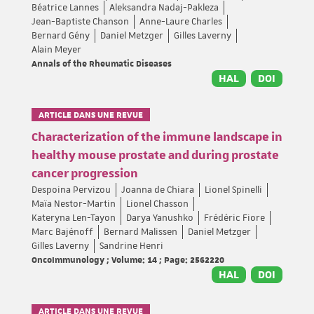
Béatrice Lannes
Aleksandra Nadaj-Pakleza
Jean-Baptiste Chanson
Anne-Laure Charles
Bernard Gény
Daniel Metzger
Gilles Laverny
Alain Meyer
Annals of the Rheumatic Diseases
HAL
DOI
ARTICLE DANS UNE REVUE
Characterization of the immune landscape in
healthy mouse prostate and during prostate
cancer progression
Despoina Pervizou
Joanna de Chiara
Lionel Spinelli
Maïa Nestor-Martin
Lionel Chasson
Kateryna Len-Tayon
Darya Yanushko
Frédéric Fiore
Marc Bajénoff
Bernard Malissen
Daniel Metzger
Gilles Laverny
Sandrine Henri
OncoImmunology ; Volume: 14 ; Page: 2562220
HAL
DOI
ARTICLE DANS UNE REVUE