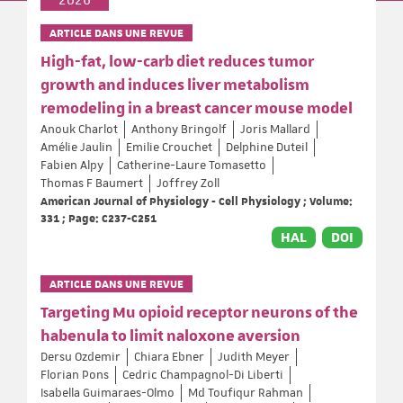
ARTICLE DANS UNE REVUE
High-fat, low-carb diet reduces tumor
growth and induces liver metabolism
remodeling in a breast cancer mouse model
Anouk Charlot
Anthony Bringolf
Joris Mallard
Amélie Jaulin
Emilie Crouchet
Delphine Duteil
Fabien Alpy
Catherine-Laure Tomasetto
Thomas F Baumert
Joffrey Zoll
American Journal of Physiology - Cell Physiology ; Volume:
331 ; Page: C237-C251
HAL
DOI
ARTICLE DANS UNE REVUE
Targeting Mu opioid receptor neurons of the
habenula to limit naloxone aversion
Dersu Ozdemir
Chiara Ebner
Judith Meyer
Florian Pons
Cedric Champagnol-Di Liberti
Isabella Guimaraes-Olmo
Md Toufiqur Rahman