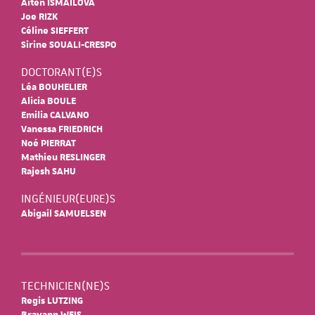
Aiten ISMAILOVA
Joe RIZK
Céline SIEFFERT
Sirine SOUALI-CRESPO
DOCTORANT(E)S
Léa BOUHELIER
Alicia BOULE
Emilia CALVANO
Vanessa FRIEDRICH
Noé PIERRAT
Mathieu RESLINGER
Rajesh SAHU
INGÉNIEUR(EURE)S
Abigail SAMUELSEN
TECHNICIEN(NE)S
Regis LUTZING
Brayann WEIS