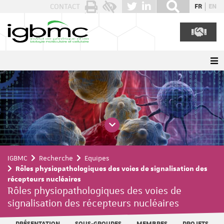
Panneau de gestion des cookies
CONTACT
FR
EN
IGBMC
Recherche
Equipes
Rôles physiopathologiques des voies de signalisation des
récepteurs nucléaires
Rôles physiopathologiques des voies de
signalisation des récepteurs nucléaires