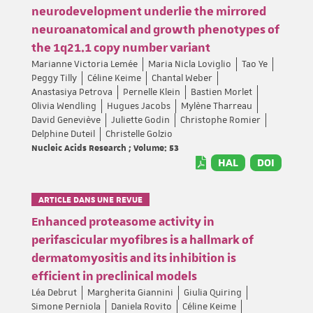
neurodevelopment underlie the mirrored
neuroanatomical and growth phenotypes of
the 1q21.1 copy number variant
Marianne Victoria Lemée
Maria Nicla Loviglio
Tao Ye
Peggy Tilly
Céline Keime
Chantal Weber
Anastasiya Petrova
Pernelle Klein
Bastien Morlet
Olivia Wendling
Hugues Jacobs
Mylène Tharreau
David Geneviève
Juliette Godin
Christophe Romier
Delphine Duteil
Christelle Golzio
Nucleic Acids Research ; Volume: 53
HAL
DOI
ARTICLE DANS UNE REVUE
Enhanced proteasome activity in
perifascicular myofibres is a hallmark of
dermatomyositis and its inhibition is
efficient in preclinical models
Léa Debrut
Margherita Giannini
Giulia Quiring
Simone Perniola
Daniela Rovito
Céline Keime