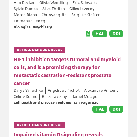
Ann Decker
Olivia Wendling
Eric Schwartz
Sylvie Dumas
Aliza Ehrlich
Gilles Laverny
Marco Diana
Chunyang Jin
Brigitte Kieffer
Emmanuel Darcq
Biological Psychiatry
HAL
DOI
ARTICLE DANS UNE REVUE
HIF1 inhibition targets tumoral and myeloid
cells, and is a promising therapy for
metastatic castration-resistant prostate
cancer
Darya Yanushko
Angélique Pichot
Alexandre Vincent
Céline Keime
Gilles Laverny
Daniel Metzger
Cell Death and Disease ; Volume: 17 ; Page: 420
HAL
DOI
ARTICLE DANS UNE REVUE
Impaired vitamin D signaling reveals