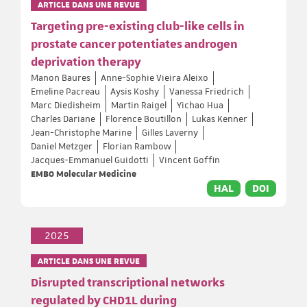
ARTICLE DANS UNE REVUE
Targeting pre-existing club-like cells in
prostate cancer potentiates androgen
deprivation therapy
Manon Baures
Anne-Sophie Vieira Aleixo
Emeline Pacreau
Aysis Koshy
Vanessa Friedrich
Marc Diedisheim
Martin Raigel
Yichao Hua
Charles Dariane
Florence Boutillon
Lukas Kenner
Jean-Christophe Marine
Gilles Laverny
Daniel Metzger
Florian Rambow
Jacques-Emmanuel Guidotti
Vincent Goffin
EMBO Molecular Medicine
HAL
DOI
2025
ARTICLE DANS UNE REVUE
Disrupted transcriptional networks
regulated by CHD1L during