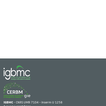
IGBMC
- CNRS UMR 7104 - Inserm U 1258