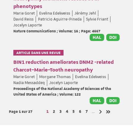
phenotypes
Marie Goret
Evelina Edelweiss
Jérémy Jehl
David Reiss
Patricio Aguirre-Pineda
Sylvie Friant
Jocelyn Laporte
Nature Communications ; Volume: 16 ; Page: 4667
HAL
DOI
ARTICLE DANS UNE REVUE
BIN1 reduction ameliorates DNM2 -related
Charcot–Marie–Tooth neuropathy
Marie Goret
Morgane Thomas
Evelina Edelweiss
Nadia Messaddeq
Jocelyn Laporte
Proceedings of the National Academy of Sciences of the
United States of America ; Volume: 122
HAL
DOI
Page 1
sur 27
Page
Page
Page
Page
Page
Page
Page
1
2
3
4
5
6
7
…
Page suivante
Dernière page