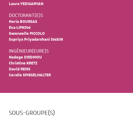
Laura YEDIGARYAN
DOCTORANT(E)S
Horia BOURSAS
Eva LIPKOW
Gwenaelle PICCOLO
Supriya Priyadarshani SWAIN
INGÉNIEUR(EURE)S
Nadege DIEDHIOU
Christine KRETZ
David REISS
Coralie SPIEGELHALTER
SOUS-GROUPE(S)