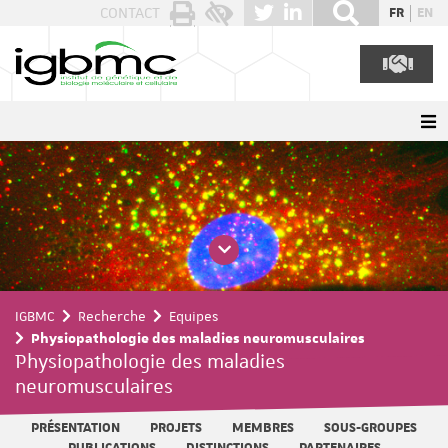
Panneau de gestion des cookies
CONTACT
FR
EN
IGBMC
Recherche
Equipes
Physiopathologie des maladies neuromusculaires
Physiopathologie des maladies
neuromusculaires
PRÉSENTATION
PROJETS
MEMBRES
SOUS-GROUPES