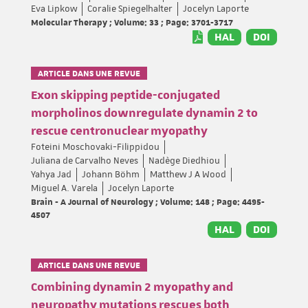
Eva Lipkow
Coralie Spiegelhalter
Jocelyn Laporte
Molecular Therapy ; Volume: 33 ; Page: 3701-3717
HAL
DOI
ARTICLE DANS UNE REVUE
Exon skipping peptide-conjugated
morpholinos downregulate dynamin 2 to
rescue centronuclear myopathy
Foteini Moschovaki-Filippidou
Juliana de Carvalho Neves
Nadège Diedhiou
Yahya Jad
Johann Böhm
Matthew J A Wood
Miguel A. Varela
Jocelyn Laporte
Brain - A Journal of Neurology ; Volume: 148 ; Page: 4495-
4507
HAL
DOI
ARTICLE DANS UNE REVUE
Combining dynamin 2 myopathy and
neuropathy mutations rescues both