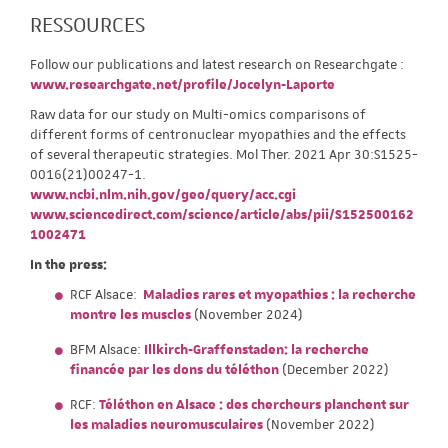
RESSOURCES
Follow our publications and latest research on Researchgate :
www.researchgate.net/profile/Jocelyn-Laporte
Raw data for our study on Multi-omics comparisons of
different forms of centronuclear myopathies and the effects
of several therapeutic strategies. Mol Ther. 2021 Apr 30:S1525-
0016(21)00247-1.
www.ncbi.nlm.nih.gov/geo/query/acc.cgi
www.sciencedirect.com/science/article/abs/pii/S152500162
1002471
In the press:
RCF Alsace:
Maladies rares et myopathies : la recherche
montre les muscles
(November 2024)
BFM Alsace:
Illkirch-Graffenstaden: la recherche
financée par les dons du téléthon
(December 2022)
RCF:
Téléthon en Alsace : des chercheurs planchent sur
les maladies neuromusculaires
(November 2022)