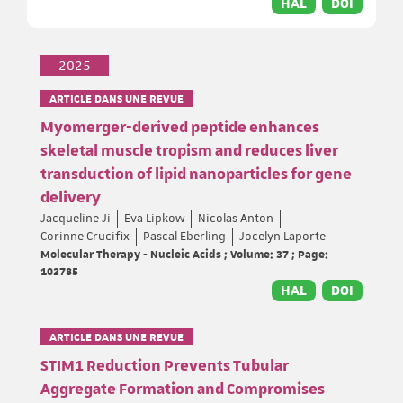
HAL
DOI
2025
ARTICLE DANS UNE REVUE
Myomerger-derived peptide enhances
skeletal muscle tropism and reduces liver
transduction of lipid nanoparticles for gene
delivery
Jacqueline Ji
Eva Lipkow
Nicolas Anton
Corinne Crucifix
Pascal Eberling
Jocelyn Laporte
Molecular Therapy - Nucleic Acids ; Volume: 37 ; Page:
102785
HAL
DOI
ARTICLE DANS UNE REVUE
STIM1 Reduction Prevents Tubular
Aggregate Formation and Compromises