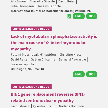
Alix Simon
Charlotte Gineste
David Reiss
Julie Thompson
Jocelyn Laporte
International Journal of Molecular Sciences ; Volume: 26
HAL
DOI
ARTICLE DANS UNE REVUE
Lack of myotubularin phosphatase activity is
the main cause of X-linked myotubular
myopathy
Foteini Moschovaki-Filippidou
Christine Kretz
David Reiss
Gaëtan Chicanne
Bernard Payrastre
Jocelyn Laporte
JCI Insight ; Volume: 10
HAL
DOI
ARTICLE DANS UNE REVUE
BIN1 gene replacement reverses BIN1-
related centronuclear myopathy
Jacqueline Ji
Quentin Giraud
Nadège Diedhiou