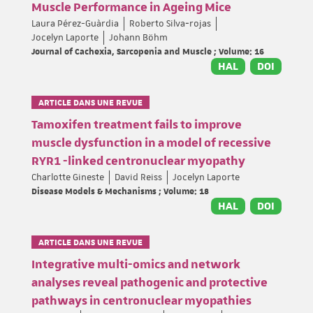
Muscle Performance in Ageing Mice
Laura Pérez-Guàrdia
Roberto Silva‐rojas
Jocelyn Laporte
Johann Böhm
Journal of Cachexia, Sarcopenia and Muscle ; Volume: 16
HAL
DOI
ARTICLE DANS UNE REVUE
Tamoxifen treatment fails to improve
muscle dysfunction in a model of recessive
RYR1 -linked centronuclear myopathy
Charlotte Gineste
David Reiss
Jocelyn Laporte
Disease Models & Mechanisms ; Volume: 18
HAL
DOI
ARTICLE DANS UNE REVUE
Integrative multi-omics and network
analyses reveal pathogenic and protective
pathways in centronuclear myopathies