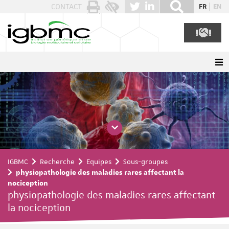
Panneau de gestion des cookies
CONTACT
FR
EN
IGBMC
Recherche
Equipes
Sous-groupes
physiopathologie des maladies rares affectant la
nociception
physiopathologie des maladies rares affectant
la nociception